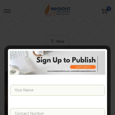
0
S
S
k
k
i
i
p
p
Filter
t
t
o
o
n
c
a
o
v
n
i
t
g
e
Y
o
a
n
u
t
t
r
N
i
Y
a
o